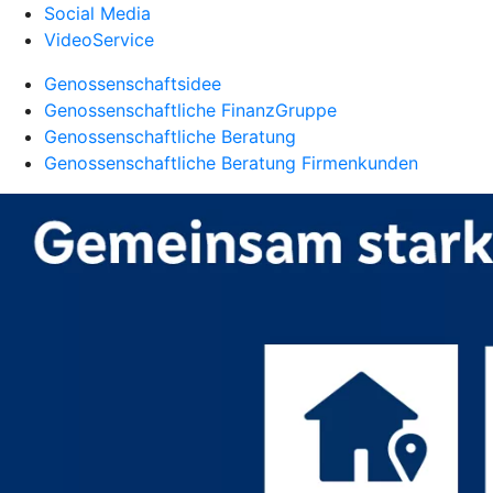
Social Media
VideoService
Genossenschaftsidee
Genossenschaftliche FinanzGruppe
Genossenschaftliche Beratung
Genossenschaftliche Beratung Firmenkunden