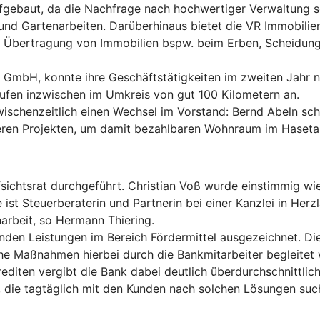
fgebaut, da die Nachfrage nach hochwertiger Verwaltung seh
d Gartenarbeiten. Darüberhinaus bietet die VR Immobiliens
 Übertragung von Immobilien bspw. beim Erben, Scheidung
l GmbH, konnte ihre Geschäftstätigkeiten im zweiten Jahr n
ufen inzwischen im Umkreis von gut 100 Kilometern an.
chenzeitlich einen Wechsel im Vorstand: Bernd Abeln schi
reren Projekten, um damit bezahlbaren Wohnraum im Hasetal
htsrat durchgeführt. Christian Voß wurde einstimmig wied
st Steuerberaterin und Partnerin bei einer Kanzlei in Herz
enarbeit, so Hermann Thiering.
nden Leistungen im Bereich Fördermittel ausgezeichnet. D
lche Maßnahmen hierbei durch die Bankmitarbeiter begleite
diten vergibt die Bank dabei deutlich überdurchschnittlic
, die tagtäglich mit den Kunden nach solchen Lösungen suche