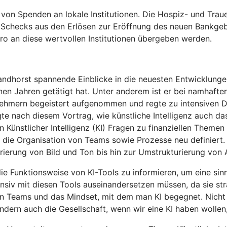
 von Spenden an lokale Institutionen. Die Hospiz- und Trau
ls Schecks aus den Erlösen zur Eröffnung des neuen Bankg
ro an diese wertvollen Institutionen übergeben werden.
dhorst spannende Einblicke in die neuesten Entwicklungen 
enen Jahren getätigt hat. Unter anderem ist er bei namhaf
ehmern begeistert aufgenommen und regte zu intensiven Dis
 nach diesem Vortrag, wie künstliche Intelligenz auch das
Künstlicher Intelligenz (KI) Fragen zu finanziellen Themen 
 die Organisation von Teams sowie Prozesse neu definiert. 
rierung von Bild und Ton bis hin zur Umstrukturierung von 
die Funktionsweise von KI-Tools zu informieren, um eine sinn
nsiv mit diesen Tools auseinandersetzen müssen, da sie st
 von Teams und das Mindset, mit dem man KI begegnet. Nicht
ern auch die Gesellschaft, wenn wir eine KI haben wollen, d