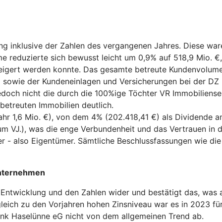
ung inklusive der Zahlen des vergangenen Jahres. Diese wa
 reduzierte sich bewusst leicht um 0,9% auf 518,9 Mio. €,
eigert werden konnte. Das gesamte betreute Kundenvolumen
 sowie der Kundeneinlagen und Versicherungen bei der DZ 
jedoch nicht die durch die 100%ige Töchter VR Immobilien
r betreuten Immobilien deutlich.
ahr 1,6 Mio. €), von dem 4% (202.418,41 €) als Dividende a
 VJ.), was die enge Verbundenheit und das Vertrauen in 
er - also Eigentümer. Sämtliche Beschlussfassungen wie d
unternehmen
hen Entwicklung und den Zahlen wider und bestätigt das, w
rgleich zu den Vorjahren hohen Zinsniveau war es in 2023 f
bank Haselünne eG nicht von dem allgemeinen Trend ab.