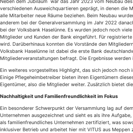
Neben dem Jubiläum war das Jahr 2023 vom Neubau des B
verschiedenen Ausweichquartieren geprägt, in denen die M
alle Mitarbeiter neue Räume beziehen. Beim Neubau wurden 
anderem bei der Generalversammlung im Jahr 2022 danach be
bei der Volksbank Haselünne. Es wurden jedoch noch viele
Mitglieder und Kunden der Bank eingeführt. Für registriert
wird. Darüberhinaus konnten die Vorstände den Mitgliedern
Volksbank Haselünne ist dabei die erste Bank deutschlandw
Mitgliederveranstaltungen befragt. Die Ergebnisse werden i
Ein weiteres vorgestelltes Highlight, das sich jedoch noch 
Einige Pflegeheimbetreiber bieten ihren Eigentümern dieses a
Eigentümer, also die Mitglieder weiter. Zusätzlich bietet d
Nachhaltigkeit und Familienfreundlichkeit im Fokus
Ein besonderer Schwerpunkt der Versammlung lag auf dem 
Unternehmen ausgezeichnet und sieht es als ihre Aufgabe, 
als familienfreundliches Unternehmen zertifiziert, was sow
inklusiver Betrieb und arbeitet hier mit VITUS aus Meppe