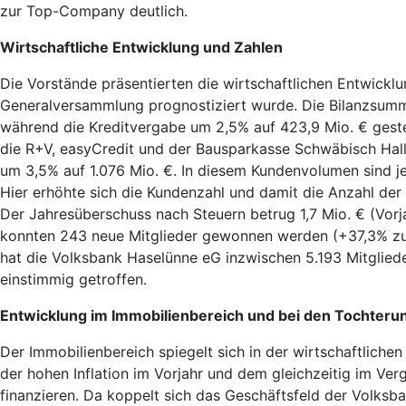
zur Top-Company deutlich.
Wirtschaftliche Entwicklung und Zahlen
Die Vorstände präsentierten die wirtschaftlichen Entwickl
Generalversammlung prognostiziert wurde. Die Bilanzsumme
während die Kreditvergabe um 2,5% auf 423,9 Mio. € gest
die R+V, easyCredit und der Bausparkasse Schwäbisch Hall
um 3,5% auf 1.076 Mio. €. In diesem Kundenvolumen sind 
Hier erhöhte sich die Kundenzahl und damit die Anzahl de
Der Jahresüberschuss nach Steuern betrug 1,7 Mio. € (Vorj
konnten 243 neue Mitglieder gewonnen werden (+37,3% zum
hat die Volksbank Haselünne eG inzwischen 5.193 Mitglied
einstimmig getroffen.
Entwicklung im Immobilienbereich und bei den Tochter
Der Immobilienbereich spiegelt sich in der wirtschaftlic
der hohen Inflation im Vorjahr und dem gleichzeitig im Ve
finanzieren. Da koppelt sich das Geschäftsfeld der Volks