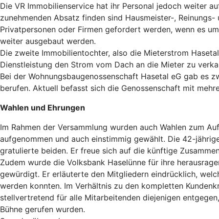
Die VR Immobilienservice hat ihr Personal jedoch weiter au
zunehmenden Absatz finden sind Hausmeister-, Reinungs- un
Privatpersonen oder Firmen gefordert werden, wenn es um
weiter ausgebaut werden.
Die zweite Immobilientochter, also die Mieterstrom Haseta
Dienstleistung den Strom vom Dach an die Mieter zu verka
Bei der Wohnungsbaugenossenschaft Hasetal eG gab es zwis
berufen. Aktuell befasst sich die Genossenschaft mit meh
Wahlen und Ehrungen
Im Rahmen der Versammlung wurden auch Wahlen zum Aufsic
aufgenommen und auch einstimmig gewählt. Die 42-jährige i
gratulierte beiden. Er freue sich auf die künftige Zusamm
Zudem wurde die Volksbank Haselünne für ihre herausrage
gewürdigt. Er erläuterte den Mitgliedern eindrücklich, we
werden konnten. Im Verhältnis zu den kompletten Kundenkre
stellvertretend für alle Mitarbeitenden diejenigen entgegen
Bühne gerufen wurden.