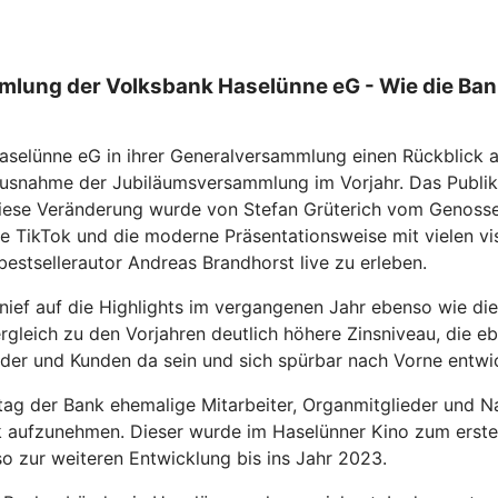
mlung der Volksbank Haselünne eG - Wie die Ba
selünne eG in ihrer Generalversammlung einen Rückblick a
it Ausnahme der Jubiläumsversammlung im Vorjahr. Das Publ
. Diese Veränderung wurde von Stefan Grüterich vom Genos
ie TikTok und die moderne Präsentationsweise mit vielen v
estsellerautor Andreas Brandhorst live zu erleben.
nief auf die Highlights im vergangenen Jahr ebenso wie di
ergleich zu den Vorjahren deutlich höhere Zinsniveau, die 
ieder und Kunden da sein und sich spürbar nach Vorne entwi
tag der Bank ehemalige Mitarbeiter, Organmitglieder und N
k aufzunehmen. Dieser wurde im Haselünner Kino zum ersten
o zur weiteren Entwicklung bis ins Jahr 2023.