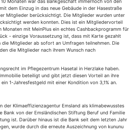
n 10 Monaten war das Bankgeschäft immernoch von den
 mit dem Einzug in das neue Gebäude in der Hasestraße
 Mitglieder berücksichtigt. Die Mitglieder wurden unter
ichtigt werden konnten. Dies ist ein Mitgliedervorteil
igen Monaten mit MeinPlus ein echtes Cashbackprogramm für
ück - einzige Voraussetzung ist, dass mit Karte gezahlt
 die Mitglieder ab sofort an Umfragen teilnehmen. Die
urden die Mitglieder nach ihrem Wunsch nach
tzungsrecht im Pflegezentrum Hasetal in Herzlake haben.
mobilie beteiligt und gibt jetzt diesen Vorteil an ihre
 ein 1-Jahresfestgeld mit einer Kondition von 3,1% an.
 der Klimaeffizienzagentur Emsland als klimabewusstes
ie Bank von der Emsländischen Stiftung Beruf und Familie
ung ist. Darüber hinaus ist die Bank seit dem letzten Jahr
iegen, wurde durch die erneute Auszeichnung von kununu