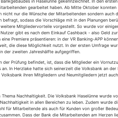
ankgebäudes in Haselünne gekennzeichnet. In den erste
itarbeitenden gearbeitet haben. Ab Mitte Oktober konnten
nicht nur die Wünsche der Mitarbeitenden sondern auch der
fragt, sodass die Vorschläge mit in den Planungen berücks
 weitere Mitgliedervorteile vorgestellt. So wurde vor ein
e Nutzer gibt es nach dem Einkauf Cashback - also Geld zur
 eine Premiere präsentieren: in der VR Banking-APP können
eit, die diese Möglichkeit nutzt. In der ersten Umfrage w
n der zweiten Jahreshälfte aufgegriffen.
in der Prüfung befindet, ist, dass die Mitglieder ein Vornu
n. In Herzlake hatte sich seinerzeit die Volksbank an der Im
ie Volksbank ihren Mitgliedern und Neumitgliedern jetzt auch
Thema Nachhaltigkeit. Die Volksbank Haselünne wurde von
Nachhaltigkeit in allen Bereichen zu leben. Zudem wurde d
ohl für Mitarbeitende als auch für Kunden von großer Bedeut
n zusammen. Dass der Bank die Mitarbeitenden am Herzen l