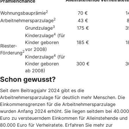
Prämienchance
2
Wohnungsbauprämie
70 €
1
2
Arbeitnehmersparzulage
43 €
3
Grundzulage
175 €
3
4
Kinderzulage
(für
Kinder geboren
185 €
1
Riester-
vor 2008)
2
Förderung
4
Kinderzulage
(für
Kinder geboren
300 €
3
ab 2008)
Schon gewusst?
Seit dem Beitragsjahr 2024 gibt es die
Arbeitnehmersparzulage für deutlich mehr Menschen. Die
Einkommensgrenzen für die Arbeitnehmersparzulage
wurden Anfang 2024 erhöht. Sie liegen seitdem bei 40.000
Euro zu versteuerndem Einkommen für Alleinstehende und
80.000 Euro für Verheiratete. Erfahren Sie mehr zur